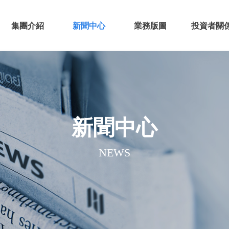
集團介紹
新聞中心
業務版圖
投資者關
新聞中心
NEWS